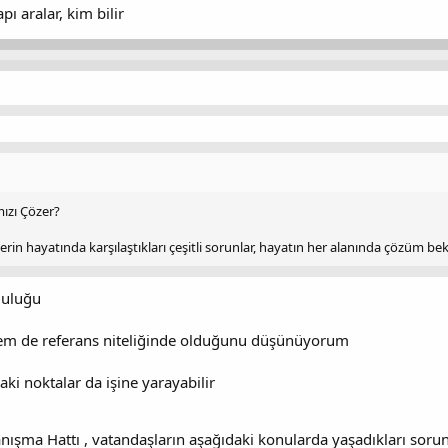
pı aralar, kim bilir
ızı Çözer?
erin hayatında karşılaştıkları çeşitli sorunlar, hayatın her alanında çözüm be
luluğu
em de referans niteliğinde olduğunu düşünüyorum
ki noktalar da işine yarayabilir
anışma Hattı , vatandaşların aşağıdaki konularda yaşadıkları soru