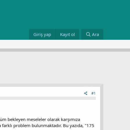
Giriş yap
Kayıt ol
Ara
#1
çözüm bekleyen meseleler olarak karşımıza
da farklı problem bulunmaktadır. Bu yazıda, "175