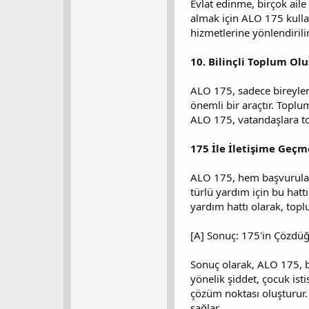
Evlat edinme, birçok aile 
almak için ALO 175 kullanı
hizmetlerine yönlendirili
10. Bilinçli Toplum Ol
ALO 175, sadece bireyler
önemli bir araçtır. Toplu
ALO 175, vatandaşlara top
175 İle İletişime Geçm
ALO 175, hem başvuruları
türlü yardım için bu hatt
yardım hattı olarak, topl
[A] Sonuç: 175'in Çözdüğ
Sonuç olarak, ALO 175, b
yönelik şiddet, çocuk ist
çözüm noktası oluşturur.
sağlar.