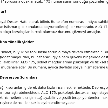
r?" sorusuna odaklanacak, 175 numarasının sunduğu çözümleri çeşit
rar?
al Destek Hattı olarak bilinir. Bu telefon numarası, ihtiyaç sahibi
 ve istismar gibi konularda başvurabileceği bir numaradır. ALO 17
 sıkça karşılaşılan birçok olumsuz durumu çözmeyi amaçlar.
adına Yönelik Şiddet
k şiddet, büyük bir toplumsal sorun olmaya devam etmektedir. Bu 
şiddet mağdurları, bu hat aracılığıyla hem güvenli bir şekilde dest
i alabilirler. ALO 175, şiddet mağdurlarının psikolojik ve fiziksel 
de müdahale eder. Bu numara, ayrıca devletin sosyal hizmetlerine ul
e Depresyon Sorunları
lık sorunları giderek daha fazla insanı etkilemektedir. Depresyon,
ını zorlaştırabilmektedir. ALO 175, psikolojik destek almayı isteye
k hizmetlerine erişim sağlayabilir ve çeşitli terapi yöntemleri hakk
ireylere de hızlı bir şekilde yönlendirme yapar.