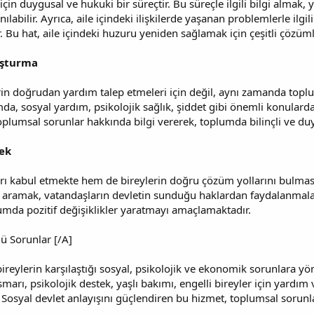
için duygusal ve hukuki bir süreçtir. Bu süreçle ilgili bilgi almak,
labilir. Ayrıca, aile içindeki ilişkilerde yaşanan problemlerle ilgil
r. Bu hat, aile içindeki huzuru yeniden sağlamak için çeşitli çözüml
uşturma
in doğrudan yardım talep etmeleri için değil, aynı zamanda toplu
mda, sosyal yardım, psikolojik sağlık, şiddet gibi önemli konularda
lumsal sorunlar hakkında bilgi vererek, toplumda bilinçli ve duya
ek
 kabul etmekte hem de bireylerin doğru çözüm yollarını bulması
ı aramak, vatandaşların devletin sunduğu haklardan faydalanmaların
umda pozitif değişiklikler yaratmayı amaçlamaktadır.
ü Sorunlar [/A]
ireylerin karşılaştığı sosyal, psikolojik ve ekonomik sorunlara y
ismarı, psikolojik destek, yaşlı bakımı, engelli bireyler için yardı
 Sosyal devlet anlayışını güçlendiren bu hizmet, toplumsal sorunl