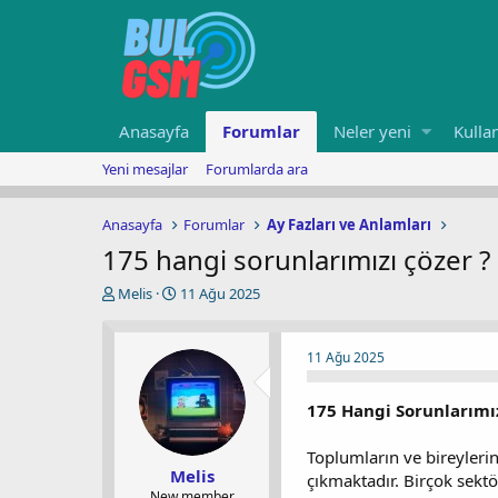
Anasayfa
Forumlar
Neler yeni
Kullan
Yeni mesajlar
Forumlarda ara
Anasayfa
Forumlar
Ay Fazları ve Anlamları
175 hangi sorunlarımızı çözer ?
K
B
Melis
11 Ağu 2025
o
a
n
ş
u
l
11 Ağu 2025
y
a
u
n
175 Hangi Sorunlarımız
b
g
a
ı
ş
ç
Toplumların ve bireylerin
l
t
Melis
çıkmaktadır. Birçok sektö
a
a
New member