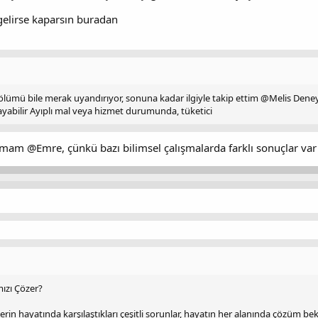
gelirse kaparsın buradan
bölümü bile merak uyandırıyor, sonuna kadar ilgiyle takip ettim @Melis Dene
ayabilir Ayıplı mal veya hizmet durumunda, tüketici
am @Emre, çünkü bazı bilimsel çalışmalarda farklı sonuçlar var
ızı Çözer?
erin hayatında karşılaştıkları çeşitli sorunlar, hayatın her alanında çözüm be