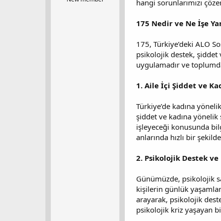
hangi sorunlarımızı çöze
t
r
a
i
175 Nedir ve Ne İşe Ya
n
h
i
175, Türkiye’deki ALO Sosy
psikolojik destek, şiddet
uygulamadır ve toplumda
1. Aile İçi Şiddet ve K
Türkiye’de kadına yöneli
şiddet ve kadına yönelik 
işleyeceği konusunda bilg
anlarında hızlı bir şekil
2. Psikolojik Destek v
Günümüzde, psikolojik sağ
kişilerin günlük yaşamlar
arayarak, psikolojik deste
psikolojik kriz yaşayan b