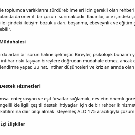
ilde toplumda varlıklarını sürdürebilmeleri için gerekli olan rehber
landa da önemli bir çözüm sunmaktadır. Kadınlar, aile içindeki çeş
ile içindeki iletişim bozuklukları, boşanma, ebeveynlik ve eğitim 
bilir.
z Müdahalesi
da artan bir sorun haline gelmiştir. Bireyler, psikolojik bunalım
5, intihar riski taşıyan bireylere doğrudan müdahale etmez, ancak 
endirme yapar. Bu hat, intihar düşünceleri ve kriz anlarında olan
n Destek Hizmetleri
lumsal entegrasyon ve eşit fırsatlar sağlamak, devletin önemli göre
ngellilikle ilgili çeşitli destek ihtiyaçları için de bir rehberlik hizm
katılımına dair bilgi almak isteyenler, ALO 175 aracılığıyla çözüm ö
İçi İlişkiler