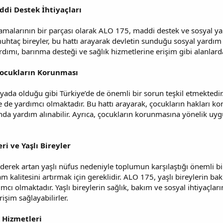
ddi Destek İhtiyaçları
lamalarının bir parçası olarak ALO 175, maddi destek ve sosyal yar
muhtaç bireyler, bu hattı arayarak devletin sunduğu sosyal yardım hi
rdımı, barınma desteği ve sağlık hizmetlerine erişim gibi alanlar
Çocukların Korunması
yada olduğu gibi Türkiye’de de önemli bir sorun teşkil etmektedi
 de yardımcı olmaktadır. Bu hattı arayarak, çocukların hakları konu
da yardım alınabilir. Ayrıca, çocukların korunmasına yönelik uy
i ve Yaşlı Bireyler
giderek artan yaşlı nüfus nedeniyle toplumun karşılaştığı önemli 
şam kalitesini artırmak için gereklidir. ALO 175, yaşlı bireylerin 
cı olmaktadır. Yaşlı bireylerin sağlık, bakım ve sosyal ihtiyaçlar
işim sağlayabilirler.
k Hizmetleri