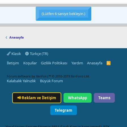
(Lütfen
6
saniye bekleyin.)
Anasayfa
Klasik
Türkçe (TR)
İletişim
Koşullar
Gizlilik Politikası
Yardım
Anasayfa
R
S
S
Forum software by XenForo™
© 2010-2019 XenForo Ltd.
Kalabalık Yalnızlık
Büyük Forum
📢
Reklam ve İletişim
WhatsApp
Teams
Telegram
Yasal Uyarı: Forum Sitemiz; 5651 Sayılı Kanun kapsamında BTK