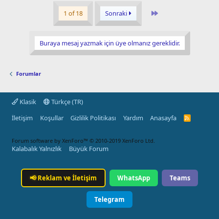
Last
1 of 18
Sonraki
Buraya mesaj yazmak için üye olmanız gereklidir.
Forumlar
Klasik
Türkçe (TR)
İletişim
Koşullar
Gizlilik Politikası
Yardım
Anasayfa
R
S
S
Forum software by XenForo™
© 2010-2019 XenForo Ltd.
Kalabalık Yalnızlık
Büyük Forum
📢
Reklam ve İletişim
WhatsApp
Teams
Telegram