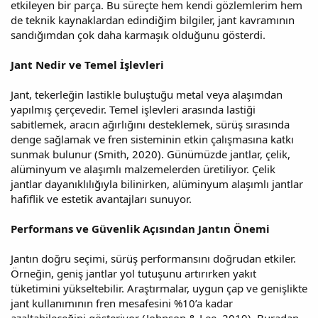
etkileyen bir parça. Bu süreçte hem kendi gözlemlerim hem
de teknik kaynaklardan edindiğim bilgiler, jant kavramının
sandığımdan çok daha karmaşık olduğunu gösterdi.
Jant Nedir ve Temel İşlevleri
Jant, tekerleğin lastikle buluştuğu metal veya alaşımdan
yapılmış çerçevedir. Temel işlevleri arasında lastiği
sabitlemek, aracın ağırlığını desteklemek, sürüş sırasında
denge sağlamak ve fren sisteminin etkin çalışmasına katkı
sunmak bulunur (Smith, 2020). Günümüzde jantlar, çelik,
alüminyum ve alaşımlı malzemelerden üretiliyor. Çelik
jantlar dayanıklılığıyla bilinirken, alüminyum alaşımlı jantlar
hafiflik ve estetik avantajları sunuyor.
Performans ve Güvenlik Açısından Jantın Önemi
Jantın doğru seçimi, sürüş performansını doğrudan etkiler.
Örneğin, geniş jantlar yol tutuşunu artırırken yakıt
tüketimini yükseltebilir. Araştırmalar, uygun çap ve genişlikte
jant kullanımının fren mesafesini %10’a kadar
azaltabileceğini gösteriyor (Johnson & Lee, 2019). Buradan