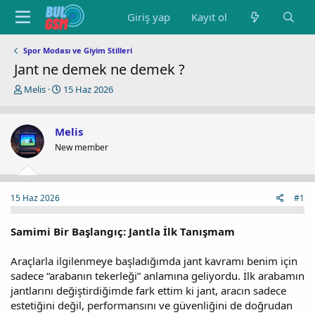
Giriş yap
Kayıt ol
Spor Modası ve Giyim Stilleri
Jant ne demek ne demek ?
K
B
Melis
15 Haz 2026
o
a
n
ş
u
l
Melis
y
a
New member
u
n
b
g
a
ı
ş
ç
15 Haz 2026
#1
l
t
a
a
t
r
Samimi Bir Başlangıç: Jantla İlk Tanışmam
a
i
n
h
Araçlarla ilgilenmeye başladığımda jant kavramı benim için
i
sadece “arabanın tekerleği” anlamına geliyordu. İlk arabamın
jantlarını değiştirdiğimde fark ettim ki jant, aracın sadece
estetiğini değil, performansını ve güvenliğini de doğrudan