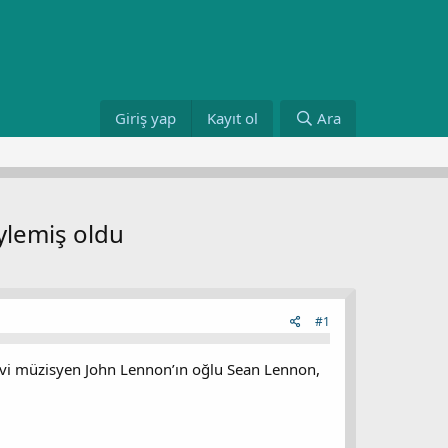
Giriş yap
Kayıt ol
Ara
ylemiş oldu
#1
evi müzisyen John Lennon’ın oğlu Sean Lennon,