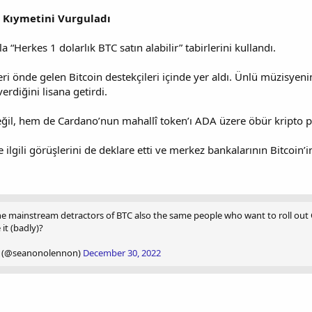
n Kıymetini Vurguladı
“Herkes 1 dolarlık BTC satın alabilir” tabirlerini kullandı.
i önde gelen Bitcoin destekçileri içinde yer aldı. Ünlü müzisyeni
rdiğini lisana getirdi.
ğil, hem de Cardano’nun mahallî token’ı ADA üzere öbür kripto pa
 ilgili görüşlerini de deklare etti ve merkez bankalarının Bitcoin’i
e mainstream detractors of BTC also the same people who want to roll out C
 it (badly)?
 (@seanonolennon)
December 30, 2022