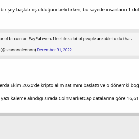
bir şey başlatmış olduğunı belirtirken, bu sayede insanların 1 do
 of bitcoin on PayPal even. I feel like a lot of people are able to do that.
 (@seanonolennon)
December 31, 2022
nderda Ekim 2020’de kripto alım satımını başlattı ve o dönemki boğa
n, yazı kaleme alındığı sırada CoinMarketCap datalarına göre 16,6