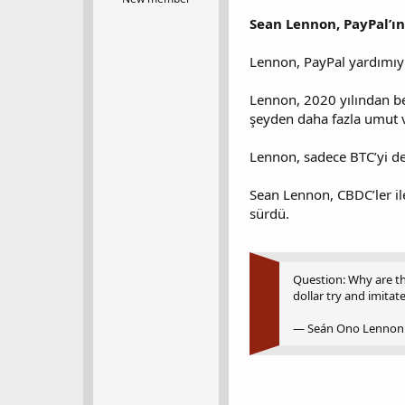
t
r
Sean Lennon, PayPal’ı
a
i
n
h
i
Lennon, PayPal yardımıyla 
Lennon, 2020 yılından ber
şeyden daha fazla umut ve
Lennon, sadece BTC’yi de
Sean Lennon, CBDC’ler ile
sürdü.
Question: Why are th
dollar try and imitate
— Seán Ono Lennon