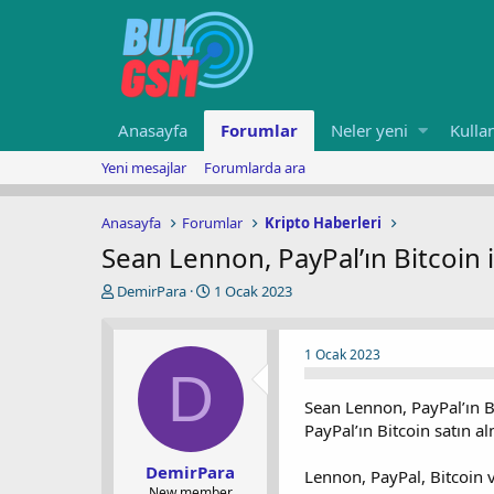
Anasayfa
Forumlar
Neler yeni
Kullan
Yeni mesajlar
Forumlarda ara
Anasayfa
Forumlar
Kripto Haberleri
Sean Lennon, PayPal’ın Bitcoin
K
B
DemirPara
1 Ocak 2023
o
a
n
ş
u
l
1 Ocak 2023
y
a
D
u
n
Sean Lennon, PayPal’ın B
b
g
a
ı
PayPal’ın Bitcoin satın 
ş
ç
l
t
DemirPara
Lennon, PayPal, Bitcoin ve
a
a
New member